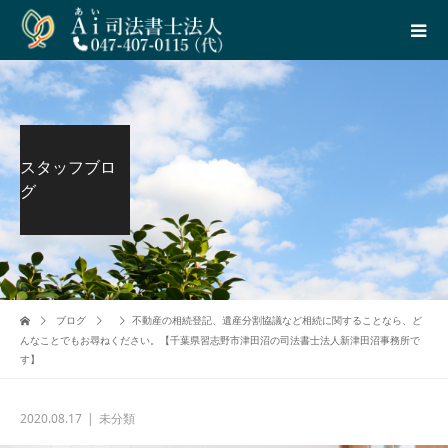
スタッフブロ
グ
ブログ
不動産の相続登記、遺産分割協議など相続に関することなら、ど
んなことでもお尋ねください。【千葉県習志野市津田沼の司法書士法人新津田沼事務所で
す】
2020.08.17
未分類