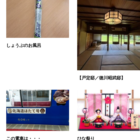
しょうぶのお風呂
【戸定邸／徳川昭武邸】
この電車は・・・
ひな祭り