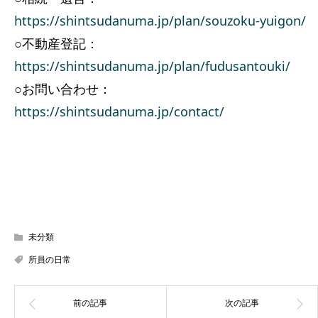
https://shintsudanuma.jp/plan/souzoku-yuigon/
○不動産登記：
https://shintsudanuma.jp/plan/fudusantouki/
○お問い合わせ：
https://shintsudanuma.jp/contact/
未分類
所員の日常