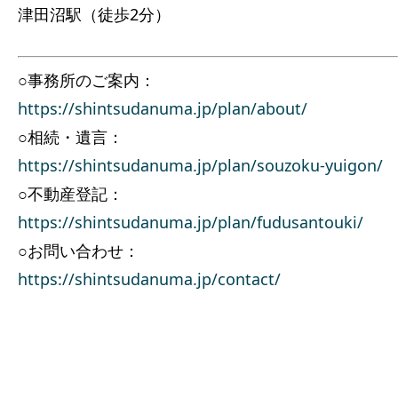
津田沼駅（徒歩2分）
○事務所のご案内：
https://shintsudanuma.jp/plan/about/
○相続・遺言：
https://shintsudanuma.jp/plan/souzoku-yuigon/
○不動産登記：
https://shintsudanuma.jp/plan/fudusantouki/
○お問い合わせ：
https://shintsudanuma.jp/contact/